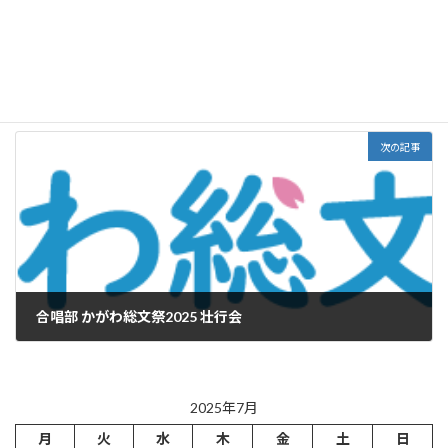
静岡教弘教育活動助成金 授与式
2025年7月16日
次の記事
合唱部 かがわ総文祭2025 壮行会
2025年7月18日
2025年7月
月
火
水
木
金
土
日