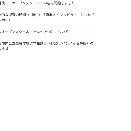
課後ミニオープンスクール、申込み開始しました
合的な探究の時間（1年生）「職業人インタビュー」について
お願い）
ニオープンスクール（9/16～9/18）について
岡市内公立高等学校進学相談会（8/25 ツインメッセ静岡）の
知らせ