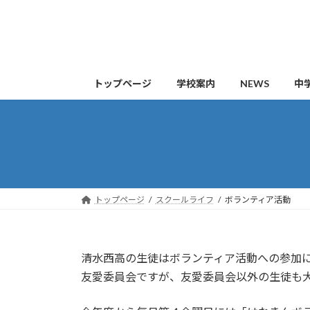
コ
ナ
ン
ビ
テ
ゲ
ン
ー
ツ
シ
トップページ
学校案内
NEWS
中
へ
ョ
ス
ン
キ
に
ッ
移
プ
動
トップページ
スクールライフ
ボランティア活動
清水西高の生徒はボランティア活動への参加
友愛委員会ですが、友愛委員会以外の生徒も