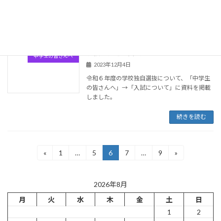
した。
続きを読む
学校独自選抜資料について
中学生の皆さんへ
2023年12月4日
令和６年度の学校独自選抜について、「中学生
の皆さんへ」→「入試について」に資料を掲載
しました。
続きを読む
投
«
1
…
5
6
7
…
9
»
固
固
固
固
固
定
定
定
定
定
稿
ペ
ペ
ペ
ペ
ペ
ー
ー
ー
ー
ー
の
2026年8月
ジ
ジ
ジ
ジ
ジ
月
火
水
木
金
土
日
ペ
1
2
ー