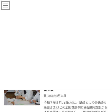
コ
ナ
ン
ビ
テ
ゲ
ン
ー
ツ
シ
へ
ョ
NEWS
ス
ン
キ
に
ッ
移
プ
動
トップページ
NEWS
看護師
看護師
看護医療進学コースで特別講座を実施し
看護医療進学コース
ました
2025年5月21日
令和７年５月21日(水)に、講師として保健師の
飯田さま はじめ全国健康保険協会静岡支部から