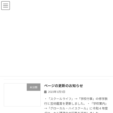
コ
ナ
ン
ビ
テ
ゲ
ン
ー
ツ
シ
へ
ョ
NEWS
ス
ン
キ
に
ッ
移
プ
動
トップページ
NEWS
2023年1月5日
2023年1月5日
ページの更新のお知らせ
未分類
2023年1月5日
・「スクールライフ」→「学校行事」の修学旅
行と芸術鑑賞を更新しました。 ・「学校案内」
→「グローカル・ハイスクール」に令和４年度