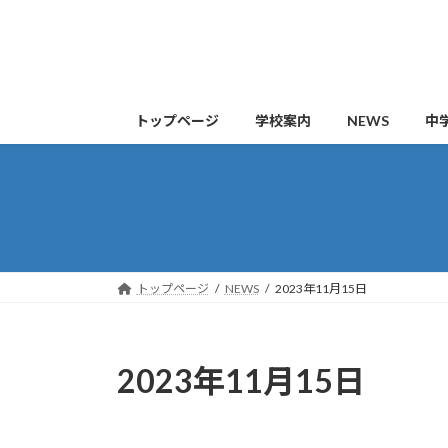
コ
ナ
ン
ビ
テ
ゲ
ン
ー
ツ
シ
トップページ
学校案内
NEWS
中
へ
ョ
ス
ン
キ
に
ッ
移
プ
動
トップページ
NEWS
2023年11月15日
2023年11月15日