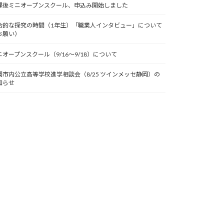
課後ミニオープンスクール、申込み開始しました
合的な探究の時間（1年生）「職業人インタビュー」について
お願い）
ニオープンスクール（9/16～9/18）について
岡市内公立高等学校進学相談会（8/25 ツインメッセ静岡）の
知らせ