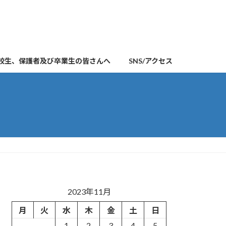
校生、保護者及び卒業生の皆さんへ
SNS/アクセス
2023年11月
月
火
水
木
金
土
日
1
2
3
4
5