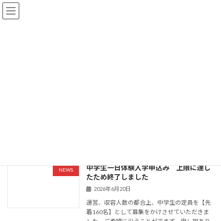
コ
ナ
ン
ビ
テ
ゲ
ン
ー
ツ
シ
へ
ョ
NEWS
ス
ン
キ
に
ッ
移
プ
動
トップページ
NEWS
2026年6月20日
2026年6月20日
中学生一日体験入学申込み 上限に達し
NEWS
たため終了しました
2026年6月20日
運営、収容人数の都合上、中学生の定員を【先
着160名】として募集をかけさせていただきま